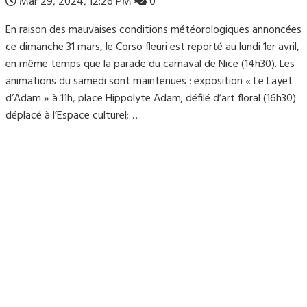
Mar 29, 2024, 12:26 PM
0
En raison des mauvaises conditions météorologiques annoncées
ce dimanche 31 mars, le Corso fleuri est reporté au lundi 1er avril,
en même temps que la parade du carnaval de Nice (14h30). Les
animations du samedi sont maintenues : exposition « Le Layet
d’Adam » à 11h, place Hippolyte Adam; défilé d’art floral (16h30)
déplacé à l’Espace culturel;…