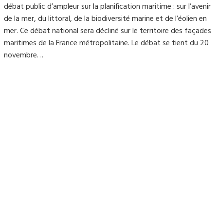
débat public d’ampleur sur la planification maritime : sur l’avenir
de la mer, du littoral, de la biodiversité marine et de l’éolien en
mer. Ce débat national sera décliné sur le territoire des façades
maritimes de la France métropolitaine. Le débat se tient du 20
novembre…
Mairie du Lavandou
Place Ernest Reyer
83980
Le Lavandou
Téléphone : 04.94.05.15.70
Télécopie : 04.94.71.55.25