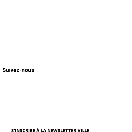
Place Ernest Reyer
83980
Le Lavandou
Téléphone : 04.94.05.15.70
Télécopie : 04.94.71.55.25
Horaires d’ouvertures :
Du lundi au vendredi de 8h30 à 12h
et de 13h30 à 17h00
Suivez-nous
S'INSCRIRE À LA NEWSLETTER VILLE