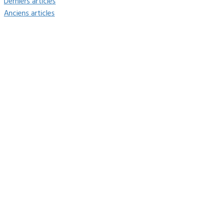
Derniers articles
Anciens articles
Mairie du Lavandou
Place Ernest Reyer
83980
Le Lavandou
Téléphone : 04.94.05.15.70
Télécopie : 04.94.71.55.25
Horaires d’ouvertures :
Du lundi au vendredi de 8h30 à 12h