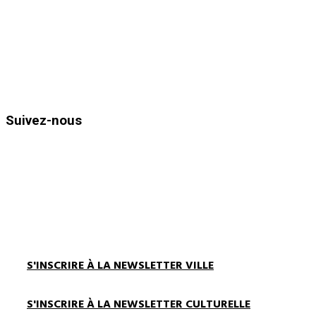
Téléphone : 04.94.05.15.70
Télécopie : 04.94.71.55.25
Horaires d’ouvertures :
Du lundi au vendredi de 8h30 à 12h
et de 13h30 à 17h00
Suivez-nous
S'INSCRIRE À LA NEWSLETTER VILLE
S'INSCRIRE À LA NEWSLETTER CULTURELLE