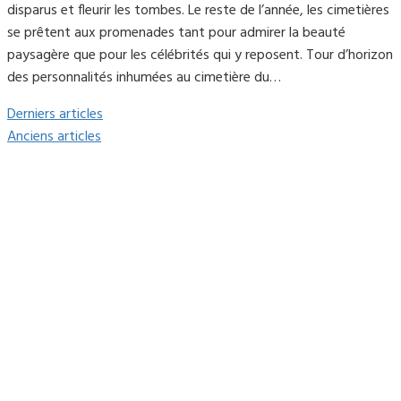
disparus et fleurir les tombes. Le reste de l’année, les cimetières
se prêtent aux promenades tant pour admirer la beauté
paysagère que pour les célébrités qui y reposent. Tour d’horizon
des personnalités inhumées au cimetière du…
Derniers articles
Anciens articles
Mairie du Lavandou
Place Ernest Reyer
83980
Le Lavandou