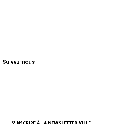
83980
Le Lavandou
Téléphone : 04.94.05.15.70
Télécopie : 04.94.71.55.25
Horaires d’ouvertures :
Du lundi au vendredi de 8h30 à 12h
et de 13h30 à 17h00
Suivez-nous
S'INSCRIRE À LA NEWSLETTER VILLE