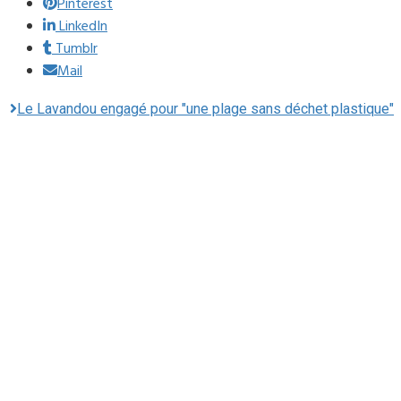
Pinterest
LinkedIn
Tumblr
Mail
Le Lavandou engagé pour "une plage sans déchet plastique"
Mairie du Lavandou
Place Ernest Reyer
83980
Le Lavandou
Téléphone : 04.94.05.15.70
Télécopie : 04.94.71.55.25