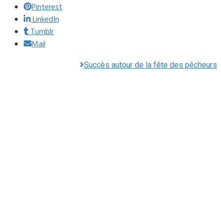
Pinterest
LinkedIn
Tumblr
Mail
Succès autour de la fête des pêcheurs
Mairie du Lavandou
Place Ernest Reyer
83980
Le Lavandou
Téléphone : 04.94.05.15.70
Télécopie : 04.94.71.55.25