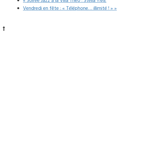
«
Soirée Jazz à la Villa Théo : Stella YME
Vendredi en fête : « Téléphone… illimité ! »
»