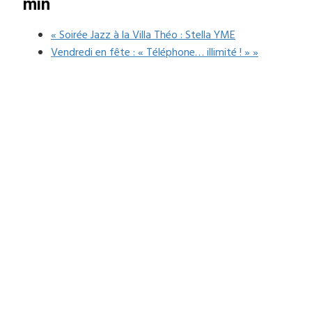
min
«
Soirée Jazz à la Villa Théo : Stella YME
Vendredi en fête : « Téléphone… illimité ! »
»