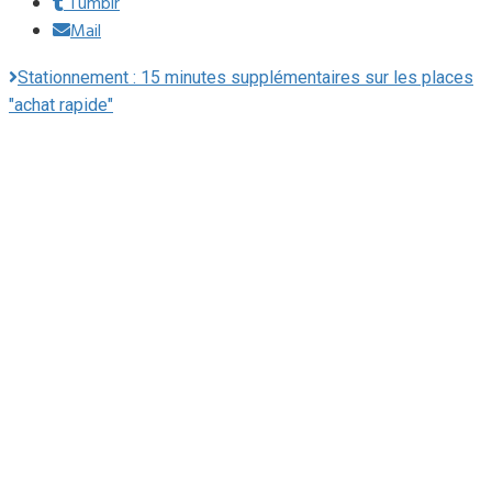
Tumblr
Mail
Stationnement : 15 minutes supplémentaires sur les places
"achat rapide"
Mairie du Lavandou
Place Ernest Reyer
83980
Le Lavandou
Téléphone : 04.94.05.15.70
Télécopie : 04.94.71.55.25