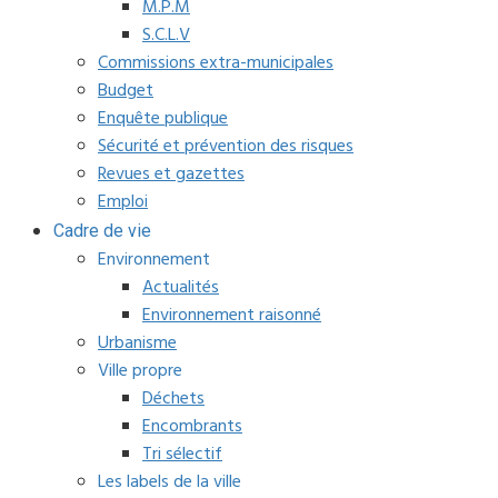
M.P.M
S.C.L.V
Commissions extra-municipales
Budget
Enquête publique
Sécurité et prévention des risques
Revues et gazettes
Emploi
Cadre de vie
Environnement
Actualités
Environnement raisonné
Urbanisme
Ville propre
Déchets
Encombrants
Tri sélectif
Les labels de la ville