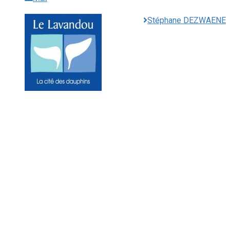
Stéphane DEZWAENE
Mairie du Lavandou
Place Ernest Reyer
83980
Le Lavandou
Téléphone : 04.94.05.15.70
Télécopie : 04.94.71.55.25
Horaires d’ouvertures :
Du lundi au vendredi de 8h30 à 12h
et de 13h30 à 17h00