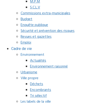
M.P.M
S.C.L.V
Commissions extra-municipales
Budget
Enquête publique
Sécurité et prévention des risques
Revues et gazettes
Emploi
Cadre de vie
Environnement
Actualités
Environnement raisonné
Urbanisme
Ville propre
Déchets
Encombrants
Tri sélectif
Les labels de la ville