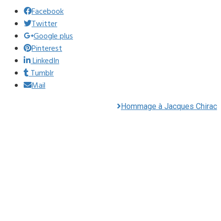
Facebook
Twitter
Google plus
Pinterest
LinkedIn
Tumblr
Mail
Hommage à Jacques Chirac
Mairie du Lavandou
Place Ernest Reyer
83980
Le Lavandou