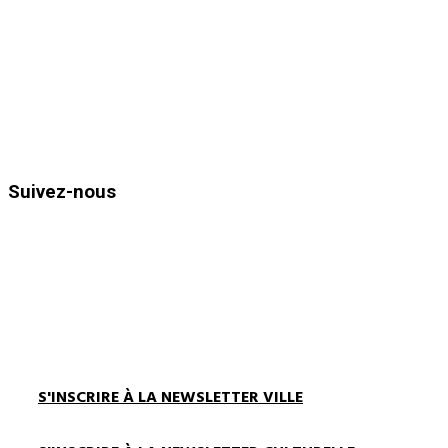
Téléphone : 04.94.05.15.70
Télécopie : 04.94.71.55.25
Horaires d’ouvertures :
Du lundi au vendredi de 8h30 à 12h
et de 13h30 à 17h00
Suivez-nous
S'INSCRIRE À LA NEWSLETTER VILLE