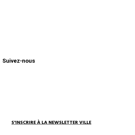
83980
Le Lavandou
Téléphone : 04.94.05.15.70
Télécopie : 04.94.71.55.25
Horaires d’ouvertures :
Du lundi au vendredi de 8h30 à 12h
et de 13h30 à 17h00
Suivez-nous
S'INSCRIRE À LA NEWSLETTER VILLE