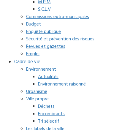
M.P.M
S.C.L.V
Commissions extra-municipales
Budget
Enquête publique
Sécurité et prévention des risques
Revues et gazettes
Emploi
Cadre de vie
Environnement
Actualités
Environnement raisonné
Urbanisme
Ville propre
Déchets
Encombrants
Tri sélectif
Les labels de la ville