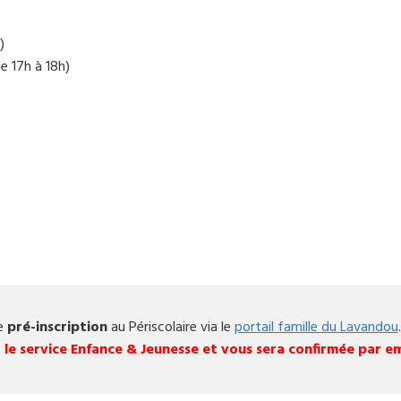
)
de 17h à 18h)
de
pré-inscription
au Périscolaire via le
portail famille du Lavandou
.
ar le service Enfance & Jeunesse et vous sera confirmée par em