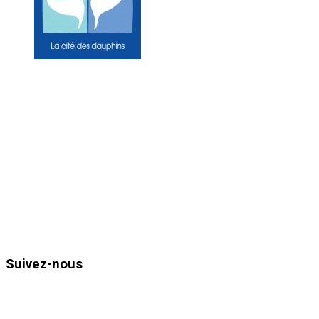
Mairie du Lavandou
Place Ernest Reyer
83980
Le Lavandou
Téléphone : 04.94.05.15.70
Télécopie : 04.94.71.55.25
Horaires d’ouvertures :
Du lundi au vendredi de 8h30 à 12h
et de 13h30 à 17h00
Suivez-nous