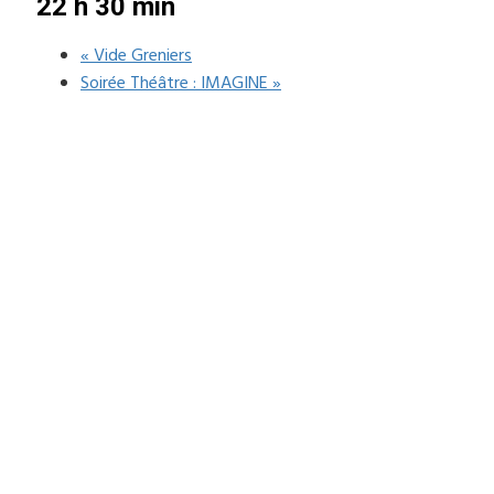
22 h 30 min
«
Vide Greniers
Soirée Théâtre : IMAGINE
»