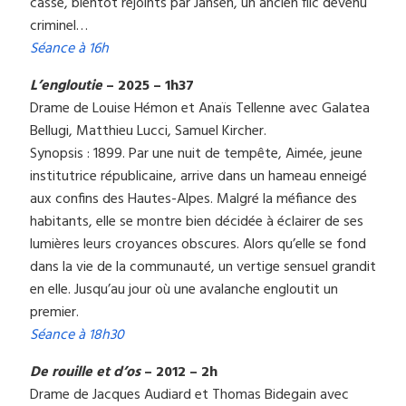
casse, bientôt rejoints par Jansen, un ancien flic devenu
criminel…
Séance à 16h
L’engloutie
– 2025 – 1h37
Drame de Louise Hémon et Anaïs Tellenne avec Galatea
Bellugi, Matthieu Lucci, Samuel Kircher.
Synopsis : 1899. Par une nuit de tempête, Aimée, jeune
institutrice républicaine, arrive dans un hameau enneigé
aux confins des Hautes-Alpes. Malgré la méfiance des
habitants, elle se montre bien décidée à éclairer de ses
lumières leurs croyances obscures. Alors qu’elle se fond
dans la vie de la communauté, un vertige sensuel grandit
en elle. Jusqu’au jour où une avalanche engloutit un
premier.
Séance à 18h30
De rouille et d’os
– 2012 – 2h
Drame de Jacques Audiard
et Thomas Bidegain
avec