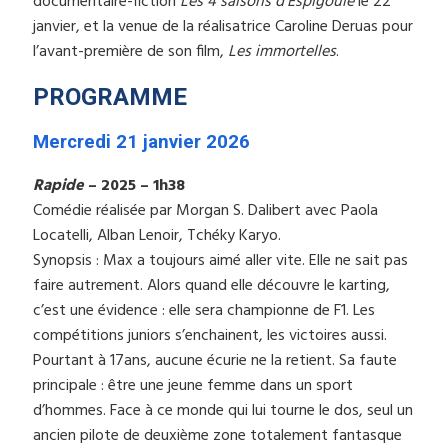
documentaire-fiction
Les 4 saisons d’Espigoule
le 22
janvier, et la venue de la réalisatrice Caroline Deruas pour
l’avant-première de son film,
Les immortelles
.
PROGRAMME
Mercredi 21 janvier 2026
Rapide
– 2025 – 1h38
Comédie réalisée par Morgan S. Dalibert avec Paola
Locatelli, Alban Lenoir, Tchéky Karyo.
Synopsis : Max a toujours aimé aller vite. Elle ne sait pas
faire autrement. Alors quand elle découvre le karting,
c’est une évidence : elle sera championne de F1. Les
compétitions juniors s’enchainent, les victoires aussi.
Pourtant à 17ans, aucune écurie ne la retient. Sa faute
principale : être une jeune femme dans un sport
d’hommes. Face à ce monde qui lui tourne le dos, seul un
ancien pilote de deuxième zone totalement fantasque