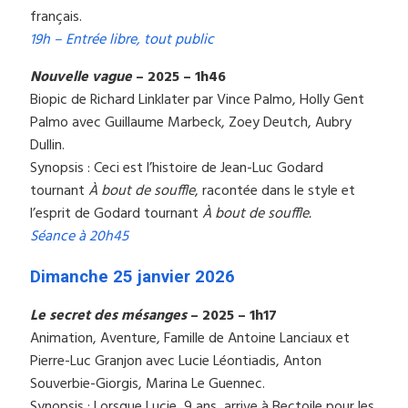
français.
19h – Entrée libre, tout public
Nouvelle vague
– 2025 – 1h46
Biopic de Richard Linklater par Vince Palmo, Holly Gent
Palmo avec Guillaume Marbeck, Zoey Deutch, Aubry
Dullin.
Synopsis : Ceci est l’histoire de Jean-Luc Godard
tournant
À bout de souffle
, racontée dans le style et
l’esprit de Godard tournant
À bout de souffle.
Séance à 20h45
Dimanche 25 janvier 2026
Le secret des mésanges
– 2025 – 1h17
Animation, Aventure, Famille de Antoine Lanciaux et
Pierre-Luc Granjon avec Lucie Léontiadis, Anton
Souverbie-Giorgis, Marina Le Guennec.
Synopsis : Lorsque Lucie, 9 ans, arrive à Bectoile pour les