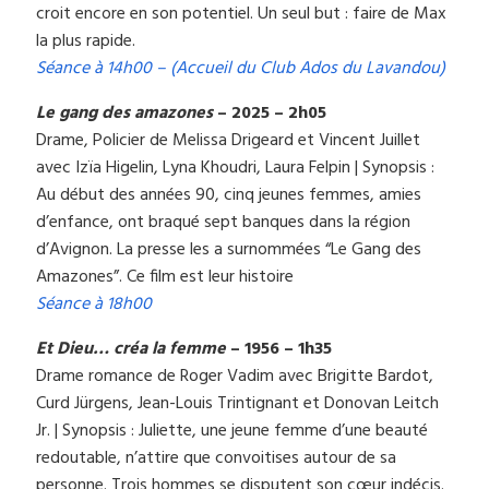
croit encore en son potentiel. Un seul but : faire de Max
la plus rapide.
Séance à 14h00 –
(Accueil du Club Ados du Lavandou)
Le gang des amazones
– 2025 – 2h05
Drame, Policier de Melissa Drigeard et Vincent Juillet
avec Izïa Higelin, Lyna Khoudri, Laura Felpin | Synopsis :
Au début des années 90, cinq jeunes femmes, amies
d’enfance, ont braqué sept banques dans la région
d’Avignon. La presse les a surnommées “Le Gang des
Amazones”. Ce film est leur histoire
Séance à 18h00
Et Dieu… créa la femme
– 1956 – 1h35
Drame romance de Roger Vadim avec Brigitte Bardot,
Curd Jürgens, Jean-Louis Trintignant et Donovan Leitch
Jr. | Synopsis : Juliette, une jeune femme d’une beauté
redoutable, n’attire que convoitises autour de sa
personne. Trois hommes se disputent son cœur indécis.