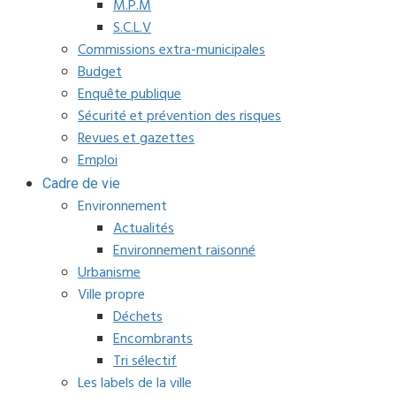
M.P.M
S.C.L.V
Commissions extra-municipales
Budget
Enquête publique
Sécurité et prévention des risques
Revues et gazettes
Emploi
Cadre de vie
Environnement
Actualités
Environnement raisonné
Urbanisme
Ville propre
Déchets
Encombrants
Tri sélectif
Les labels de la ville