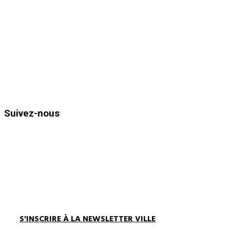
83980
Le Lavandou
Téléphone : 04.94.05.15.70
Télécopie : 04.94.71.55.25
Horaires d’ouvertures :
Du lundi au vendredi de 8h30 à 12h
et de 13h30 à 17h00
Suivez-nous
S'INSCRIRE À LA NEWSLETTER VILLE