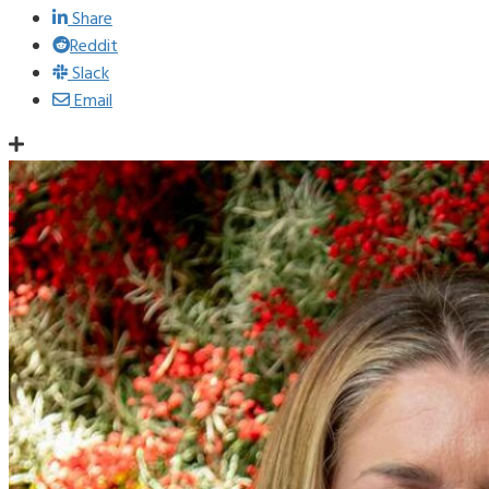
Share
Reddit
Slack
Email