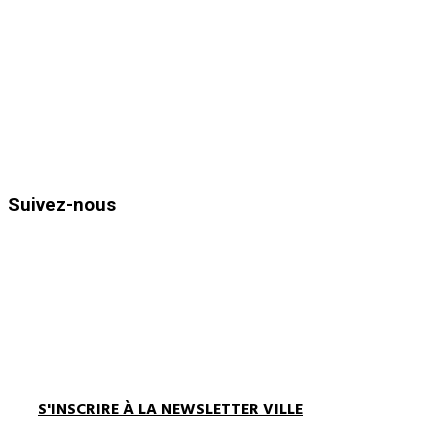
83980
Le Lavandou
Téléphone : 04.94.05.15.70
Télécopie : 04.94.71.55.25
Horaires d’ouvertures :
Du lundi au vendredi de 8h30 à 12h
et de 13h30 à 17h00
Suivez-nous
S'INSCRIRE À LA NEWSLETTER VILLE