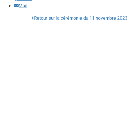
Mail
Retour sur la cérémonie du 11 novembre 2023
Mairie du Lavandou
Place Ernest Reyer
83980
Le Lavandou
Téléphone : 04.94.05.15.70
Télécopie : 04.94.71.55.25
Horaires d’ouvertures :
Du lundi au vendredi de 8h30 à 12h