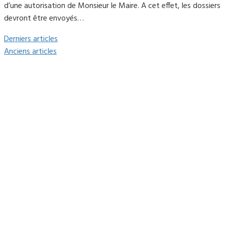
d’une autorisation de Monsieur le Maire. A cet effet, les dossiers
devront être envoyés…
Derniers articles
Anciens articles
Mairie du Lavandou
Place Ernest Reyer
83980
Le Lavandou
Téléphone : 04.94.05.15.70
Télécopie : 04.94.71.55.25