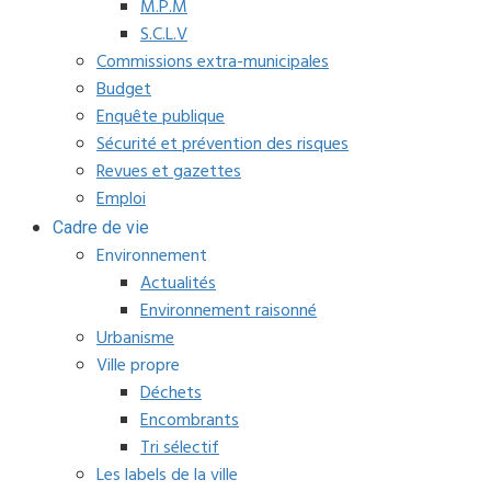
M.P.M
S.C.L.V
Commissions extra-municipales
Budget
Enquête publique
Sécurité et prévention des risques
Revues et gazettes
Emploi
Cadre de vie
Environnement
Actualités
Environnement raisonné
Urbanisme
Ville propre
Déchets
Encombrants
Tri sélectif
Les labels de la ville