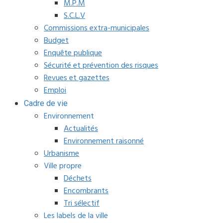
M.P.M
S.C.L.V
Commissions extra-municipales
Budget
Enquête publique
Sécurité et prévention des risques
Revues et gazettes
Emploi
Cadre de vie
Environnement
Actualités
Environnement raisonné
Urbanisme
Ville propre
Déchets
Encombrants
Tri sélectif
Les labels de la ville